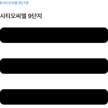
콘
Menu
《시티오씨엘 9단지》
텐
츠
시티오씨엘 9단지
로
건
너
뛰
기